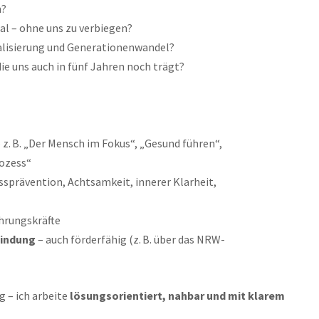
n?
al – ohne uns zu verbiegen?
italisierung und Generationenwandel?
ie uns auch in fünf Jahren noch trägt?
 z. B. „Der Mensch im Fokus“, „Gesund führen“,
ozess“
ssprävention, Achtsamkeit, innerer Klarheit,
ührungskräfte
bindung
– auch förderfähig (z. B. über das NRW-
g – ich arbeite
lösungsorientiert, nahbar und mit klarem