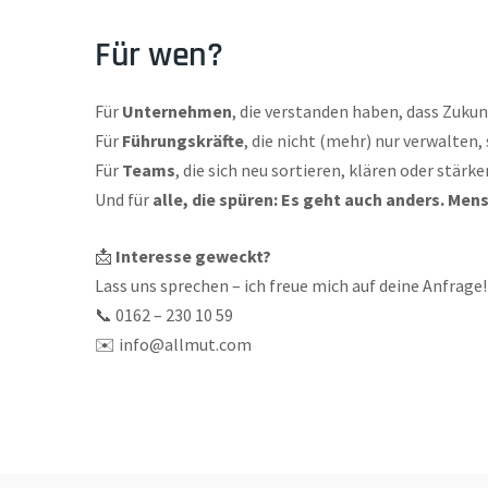
Für wen?
Für
Unternehmen
, die verstanden haben, dass Zukun
Für
Führungskräfte
, die nicht (mehr) nur verwalten
Für
Teams
, die sich neu sortieren, klären oder stär
Und für
alle, die spüren: Es geht auch anders. Men
📩
Interesse geweckt?
Lass uns sprechen – ich freue mich auf deine Anfrage!
📞 0162 – 230 10 59
✉️ info@allmut.com